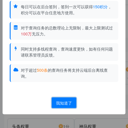
录量
录量
每日可以在后台签到，签到一次可以获得
150积分
，
积分可以在平台任意地方使用。
谷歌网址收录
1分
返回一个网址在谷歌里是否收录了
对于查询任务的总数理论上无限制，最大上限测试过
100万
无压力。
神马
同时支持多线程查询，查询速度更快，如有任何问题
请联系管理员反馈。
神马违禁词
神马域名是否收录
1分
对于超过
500条
的查询任务将支持云端后台离线查
询。
返回一个关键词在神马里是不是违
返回一个域名在神马是否收录。
禁词。
释：此查询要看神马是如何显示
的，系统会把域名提交给神马进
查询，在神马搜索结果的第一页
判断是否有这个域名且是主页被
录。
权重
我知道了
头条权重
神马权重
1分