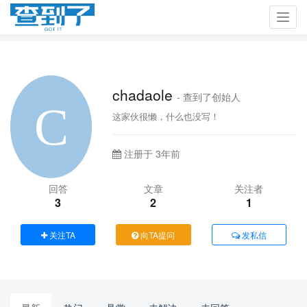
Toggl
navig
chadaole
- 查到了创始人
这家伙很懒，什么也没写！
注册于 3年前
回答
文章
关注者
3
2
1
关注TA
向TA提问
发私信