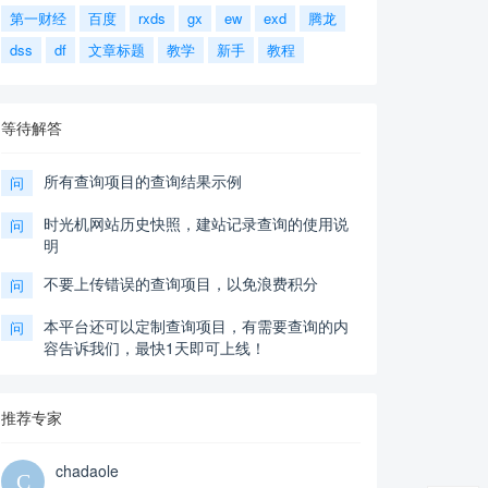
第一财经
百度
rxds
gx
ew
exd
腾龙
dss
df
文章标题
教学
新手
教程
等待解答
所有查询项目的查询结果示例
问
时光机网站历史快照，建站记录查询的使用说
问
明
不要上传错误的查询项目，以免浪费积分
问
本平台还可以定制查询项目，有需要查询的内
问
容告诉我们，最快1天即可上线！
推荐专家
chadaole