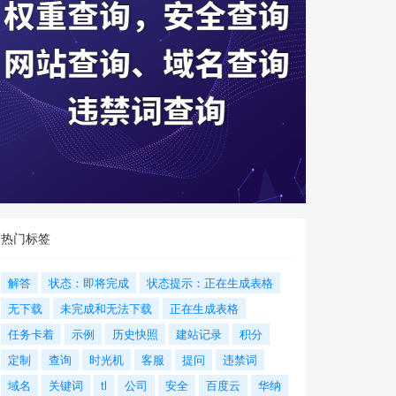
热门标签
解答
状态：即将完成
状态提示：正在生成表格
无下载
未完成和无法下载
正在生成表格
任务卡着
示例
历史快照
建站记录
积分
定制
查询
时光机
客服
提问
违禁词
域名
关键词
tl
公司
安全
百度云
华纳