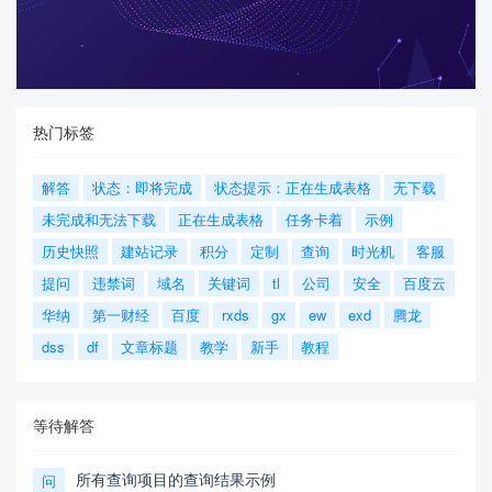
热门标签
解答
状态：即将完成
状态提示：正在生成表格
无下载
未完成和无法下载
正在生成表格
任务卡着
示例
历史快照
建站记录
积分
定制
查询
时光机
客服
提问
违禁词
域名
关键词
tl
公司
安全
百度云
华纳
第一财经
百度
rxds
gx
ew
exd
腾龙
dss
df
文章标题
教学
新手
教程
等待解答
所有查询项目的查询结果示例
问