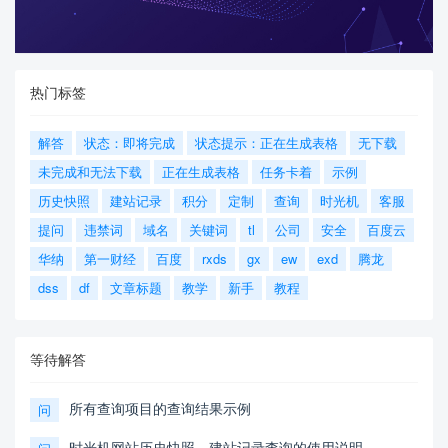
热门标签
解答
状态：即将完成
状态提示：正在生成表格
无下载
未完成和无法下载
正在生成表格
任务卡着
示例
历史快照
建站记录
积分
定制
查询
时光机
客服
提问
违禁词
域名
关键词
tl
公司
安全
百度云
华纳
第一财经
百度
rxds
gx
ew
exd
腾龙
dss
df
文章标题
教学
新手
教程
等待解答
所有查询项目的查询结果示例
问
时光机网站历史快照，建站记录查询的使用说明