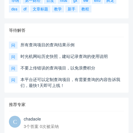
华纳
第一财经
百度
rxds
gx
ew
exd
腾龙
dss
df
文章标题
教学
新手
教程
等待解答
所有查询项目的查询结果示例
问
时光机网站历史快照，建站记录查询的使用说明
问
不要上传错误的查询项目，以免浪费积分
问
本平台还可以定制查询项目，有需要查询的内容告诉我
问
们，最快1天即可上线！
推荐专家
chadaole
3个答案 0次被采纳