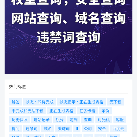
热门标签
解答
状态：即将完成
状态提示：正在生成表格
无下载
未完成和无法下载
正在生成表格
任务卡着
示例
历史快照
建站记录
积分
定制
查询
时光机
客服
提问
违禁词
域名
关键词
tl
公司
安全
百度云